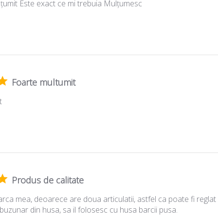
lțumit Este exact ce mi trebuia Mulțumesc
Foarte multumit
t
Produs de calitate
ca mea, deoarece are doua articulatii, astfel ca poate fi reglat c
 buzunar din husa, sa il folosesc cu husa barcii pusa.