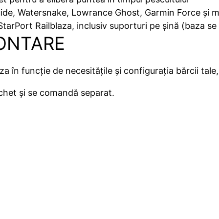
de, Watersnake, Lowrance Ghost, Garmin Force și mu
StarPort Railblaza, inclusiv suporturi pe șină (baza 
MONTARE
 în funcție de necesitățile și configurația bărcii tale,
chet și se comandă separat.