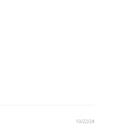
D
10/22/24
a