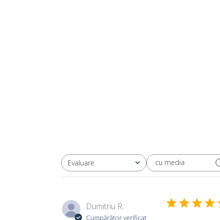
cu media
Evaluare
Toate evaluările
Dumitriu R.
Cumpărător verificat