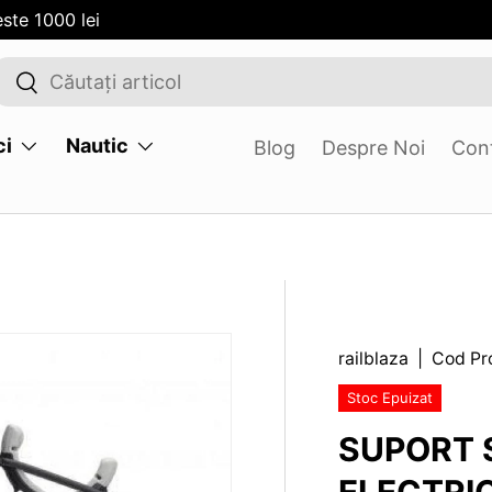
ste 1000 lei
Cauta
Cauta
ci
Nautic
Blog
Despre Noi
Con
railblaza
|
Cod Pr
.SKIP_TO_PRODUCT_INFO
Stoc Epuizat
SUPORT 