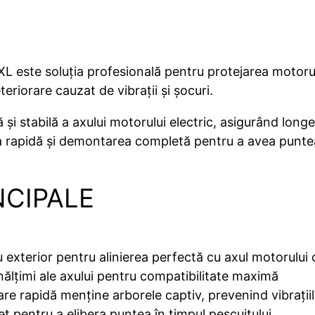
XL este soluția profesională pentru protejarea motorulu
eriorare cauzat de vibrații și șocuri.
 și stabilă a axului motorului electric, asigurând long
a rapidă și demontarea completă pentru a avea puntea
NCIPALE
u exterior pentru alinierea perfectă cu axul motorului d
nălțimi ale axului pentru compatibilitate maximă
are rapidă menține arborele captiv, prevenind vibrații
t pentru a elibera puntea în timpul pescuitului