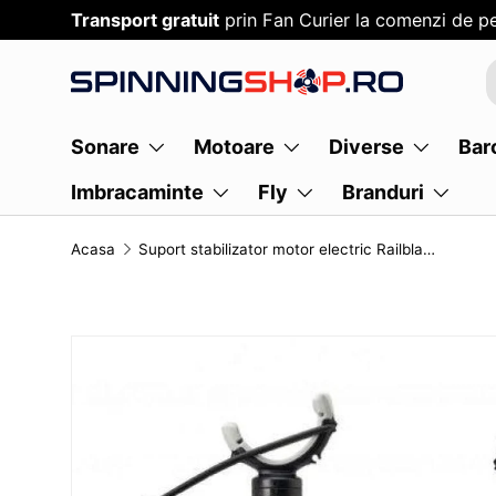
Transport gratuit
prin Fan Curier la comenzi de pe
SARI PESTE CONTENT
Sonare
Motoare
Diverse
Bar
Imbracaminte
Fly
Branduri
Acasa
Suport stabilizator motor electric Railblaza XL
TRANSLATION MISSING: RO.ACCESSIBILITY