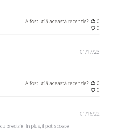
t
a
p
A fost utilă această recenzie?
0
u
0
b
l
i
c
D
01/17/23
ă
a
r
t
i
a
i
p
A fost utilă această recenzie?
0
u
0
b
l
i
c
D
01/16/22
ă
a
u precizie. In plus, il pot scoate
r
t
i
a