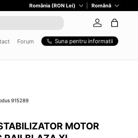
Tara/Regiune
România (RON Lei)
Limba
Română
Log in
Suna pentru informatii
tact
Forum
odus
915289
STABILIZATOR MOTOR