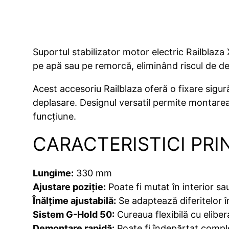
Suportul stabilizator motor electric Railblaza 
pe apă sau pe remorcă, eliminând riscul de det
Acest accesoriu Railblaza oferă o fixare sigură
deplasare. Designul versatil permite montare
funcțiune.
CARACTERISTICI PRI
Lungime:
330 mm
Ajustare poziție:
Poate fi mutat în interior sa
Înălțime ajustabilă:
Se adaptează diferitelor î
Sistem G-Hold 50:
Cureaua flexibilă cu eliber
Demontare rapidă:
Poate fi îndepărtat comple