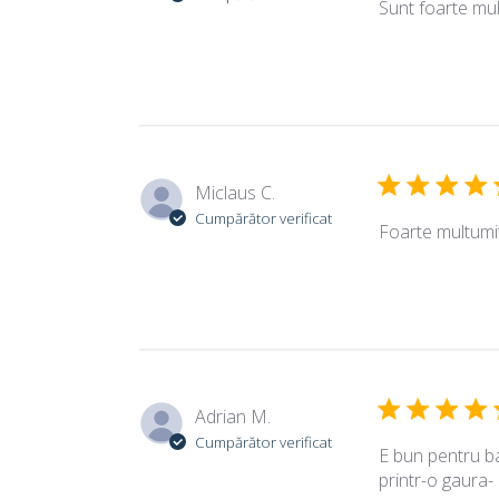
Sunt foarte mu
Miclaus C.
Cumpărător verificat
Foarte multumi
Adrian M.
Cumpărător verificat
E bun pentru bar
printr-o gaura-