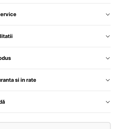
ervice
itatii
rodus
uranta si in rate
idă