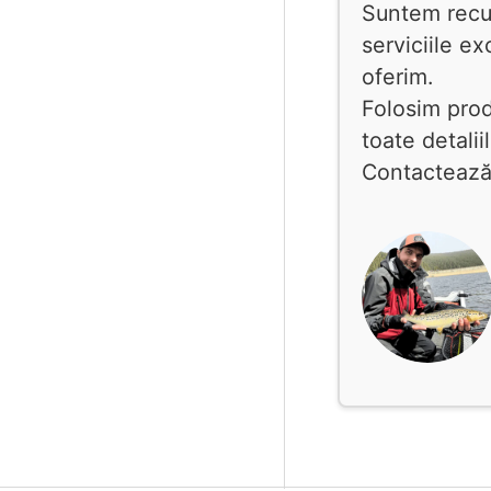
Suntem recun
serviciile e
oferim.
Folosim pro
toate detalii
Contactează