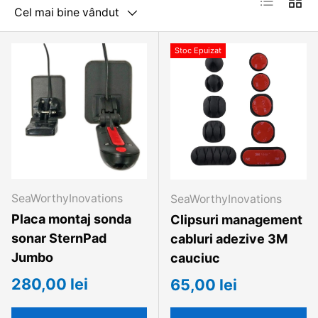
Cel mai bine vândut
Stoc Epuizat
SeaWorthyInovations
SeaWorthyInovations
Placa montaj sonda
Clipsuri management
sonar SternPad
cabluri adezive 3M
Jumbo
cauciuc
280,00 lei
65,00 lei