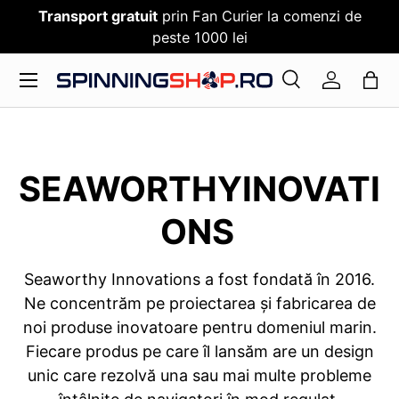
Transport gratuit
prin Fan Curier la comenzi de
SARI PESTE CONTENT
peste 1000 lei
Meniu
Cauta
Log in
Cauta
Cauta
SEAWORTHYINOVATI
ONS
Seaworthy Innovations a fost fondată în 2016.
Ne concentrăm pe proiectarea și fabricarea de
noi produse inovatoare pentru domeniul marin.
Fiecare produs pe care îl lansăm are un design
unic care rezolvă una sau mai multe probleme