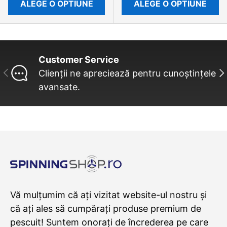
ALEGE O OPTIUNE
ALEGE O OPTIUNE
Customer Service
INAINTE
UR
Clienții ne apreciează pentru cunoștințele
avansate.
Vă mulțumim că ați vizitat website-ul nostru și
că ați ales să cumpărați produse premium de
pescuit! Suntem onorați de încrederea pe care