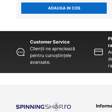
ADAUGA IN COS
Pl
Customer Service
r
Clienții ne apreciează
A
pentru cunoștințele
de
avansate.
ra
Informat