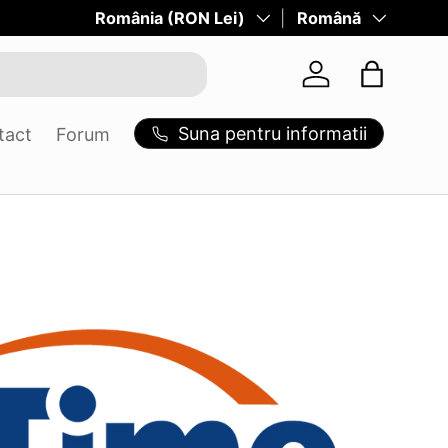
Tara/Regiune
România (RON Lei)
Limba
Română
Log in
Suna pentru informatii
tact
Forum