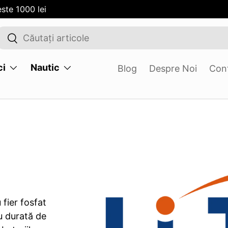
ste 1000 lei
Cauta
Cauta
ci
Nautic
Blog
Despre Noi
Con
fier fosfat
u durată de