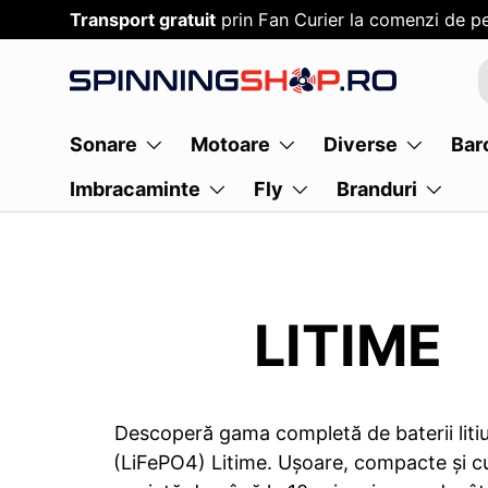
Transport gratuit
prin Fan Curier la comenzi de pe
SARI PESTE CONTENT
Sonare
Motoare
Diverse
Bar
Imbracaminte
Fly
Branduri
LITIME
Descoperă gama completă de baterii litiu 
(LiFePO4) Litime. Ușoare, compacte și c