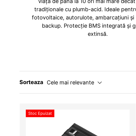
viață de până la 10 ori mai mare decât 
tradiționale cu plumb-acid. Ideale pentru
fotovoltaice, autorulote, ambarcațiuni și
backup. Protecție BMS integrată și g
extinsă.
Sorteaza
Cele mai relevante
Stoc Epuizat