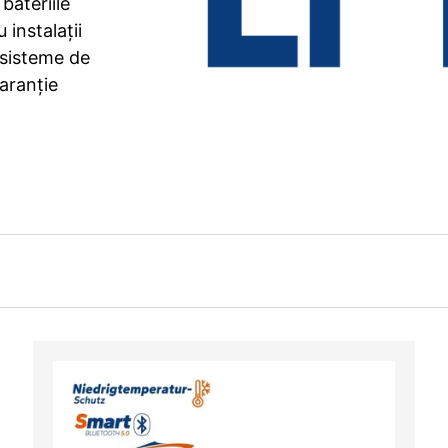
bateriile
 instalații
 sisteme de
aranție