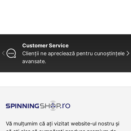
Customer Service
INAINTE
UR
Clienții ne apreciează pentru cunoștințele
avansate.
Vă mulțumim că ați vizitat website-ul nostru și