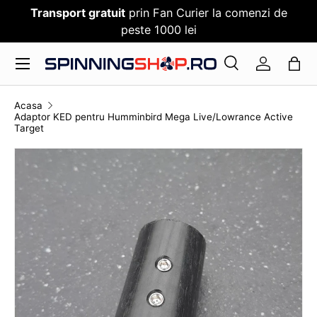
Transport gratuit
prin Fan Curier la comenzi de
SARI PESTE CONTENT
peste 1000 lei
Meniu
Cauta
Log in
Cauta
Cauta
Acasa
Adaptor KED pentru Humminbird Mega Live/Lowrance Active
Target
TRANSLATION MISSING: RO.ACCESSIBILITY.SKI