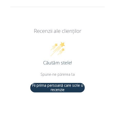
Recenzii ale clienților
Căutăm stele!
Spune-ne părerea ta
Fii prima persoană care scrie o
recenzie