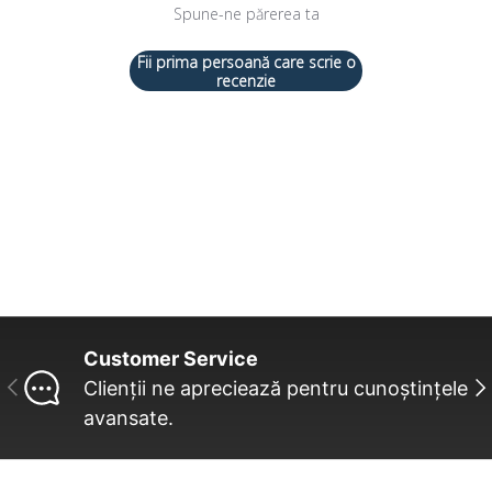
Spune-ne părerea ta
Fii prima persoană care scrie o
recenzie
Customer Service
INAINTE
UR
Clienții ne apreciează pentru cunoștințele
avansate.