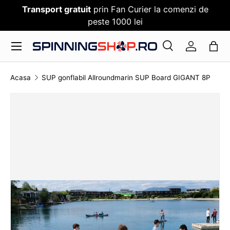
Transport gratuit
prin Fan Curier la comenzi de
SARI PESTE CONTENT
peste 1000 lei
Meniu
Cauta
Log in
Cauta
Cauta
Acasa
SUP gonflabil Allroundmarin SUP Board GIGANT 8P
TRANSLATION MISSING: RO.ACCESSIBILITY.SKI