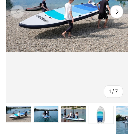
1
/
7