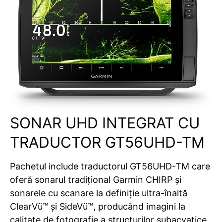
SONAR UHD INTEGRAT CU
TRADUCTOR GT56UHD-TM
Pachetul include traductorul GT56UHD-TM care
oferă sonarul tradițional Garmin CHIRP și
sonarele cu scanare la definiție ultra-înaltă
ClearVü™ și SideVü™, producând imagini la
calitate de fotografie a structurilor subacvatice,