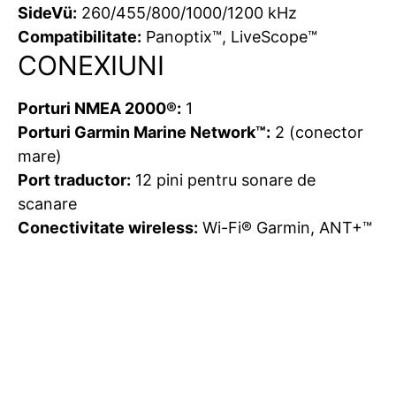
SideVü:
260/455/800/1000/1200 kHz
Compatibilitate:
Panoptix™, LiveScope™
CONEXIUNI
Porturi NMEA 2000®:
1
Porturi Garmin Marine Network™:
2 (conector
mare)
Port traductor:
12 pini pentru sonare de
scanare
Conectivitate wireless:
Wi-Fi® Garmin, ANT+™