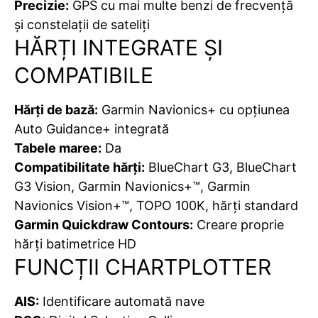
Precizie:
GPS cu mai multe benzi de frecvență
și constelații de sateliți
HĂRȚI INTEGRATE ȘI
COMPATIBILE
Hărți de bază:
Garmin Navionics+ cu opțiunea
Auto Guidance+ integrată
Tabele maree:
Da
Compatibilitate hărți:
BlueChart G3, BlueChart
G3 Vision, Garmin Navionics+™, Garmin
Navionics Vision+™, TOPO 100K, hărți standard
Garmin Quickdraw Contours:
Creare proprie
hărți batimetrice HD
FUNCȚII CHARTPLOTTER
AIS:
Identificare automată nave