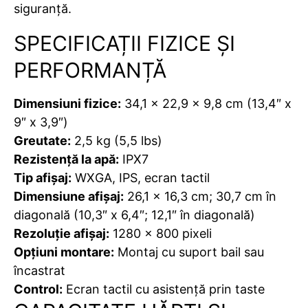
siguranță.
SPECIFICAȚII FIZICE ȘI
PERFORMANȚĂ
Dimensiuni fizice:
34,1 x 22,9 x 9,8 cm (13,4″ x
9″ x 3,9″)
Greutate:
2,5 kg (5,5 lbs)
Rezistență la apă:
IPX7
Tip afișaj:
WXGA, IPS, ecran tactil
Dimensiune afișaj:
26,1 x 16,3 cm; 30,7 cm în
diagonală (10,3″ x 6,4″; 12,1″ în diagonală)
Rezoluție afișaj:
1280 x 800 pixeli
Opțiuni montare:
Montaj cu suport bail sau
încastrat
Control:
Ecran tactil cu asistență prin taste