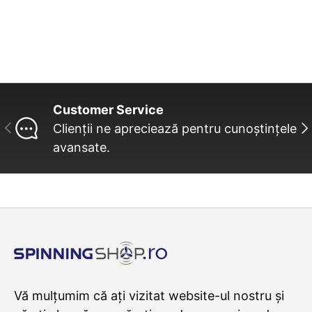
Customer Service
INAINTE
UR
Clienții ne apreciează pentru cunoștințele
avansate.
Vă mulțumim că ați vizitat website-ul nostru și