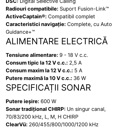
DSC:
Digital Selective Calling
Radiouri compatibile:
Suport Fusion-Link™
ActiveCaptain®:
Compatibil complet
Caracteristici navigație:
Complete, cu Auto
Guidance+™
ALIMENTARE ELECTRICĂ
Tensiune alimentare:
9 - 18 V c.c.
Consum tipic la 12 V c.c.:
2,5 A
Consum maxim la 12 V c.c.:
5 A
Putere maximă la 10 V c.c.:
36 W
SPECIFICAȚII SONAR
Putere ieșire:
600 W
Sonar tradițional CHIRP:
Un singur canal,
70/83/200 kHz, L, M, H CHIRP
ClearVü:
260/455/800/1000/1200 kHz