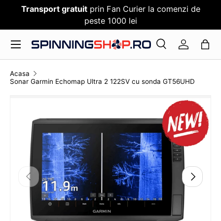
Transport gratuit
prin Fan Curier la comenzi de
SARI PESTE CONTENT
peste 1000 lei
Meniu
Cauta
Log in
Cauta
Cauta
Acasa
Sonar Garmin Echomap Ultra 2 122SV cu sonda GT56UHD
TRANSLATION MISSING: RO.ACCESSIBILITY.SKI