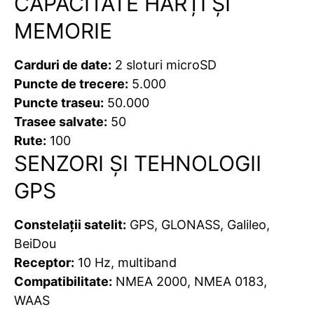
CAPACITATE HĂRȚI ȘI
MEMORIE
Carduri de date:
2 sloturi microSD
Puncte de trecere:
5.000
Puncte traseu:
50.000
Trasee salvate:
50
Rute:
100
SENZORI ȘI TEHNOLOGII
GPS
Constelații satelit:
GPS, GLONASS, Galileo,
BeiDou
Receptor:
10 Hz, multiband
Compatibilitate:
NMEA 2000, NMEA 0183,
WAAS