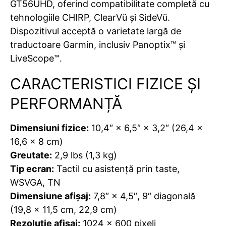
GT56UHD
, oferind compatibilitate completă cu
tehnologiile CHIRP, ClearVü și SideVü.
Dispozitivul acceptă o varietate largă de
traductoare Garmin, inclusiv Panoptix™ și
LiveScope™.
CARACTERISTICI FIZICE ȘI
PERFORMANȚĂ
Dimensiuni fizice:
10,4″ × 6,5″ × 3,2″ (26,4 ×
16,6 × 8 cm)
Greutate:
2,9 lbs (1,3 kg)
Tip ecran:
Tactil cu asistenţă prin taste,
WSVGA, TN
Dimensiune afişaj:
7,8″ × 4,5″, 9″ diagonală
(19,8 × 11,5 cm, 22,9 cm)
Rezoluţie afişaj:
1024 × 600 pixeli