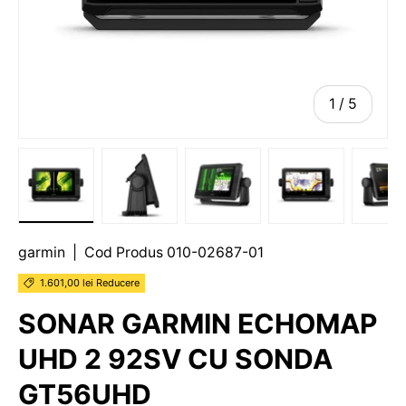
1
/
5
garmin
|
Cod Produs
010-02687-01
1.601,00 lei Reducere
SONAR GARMIN ECHOMAP
UHD 2 92SV CU SONDA
GT56UHD