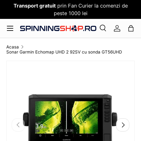
Transport gratuit
prin Fan Curier la comenzi de
SARI PESTE CONTENT
peste 1000 lei
Meniu
Cauta
Log in
Cauta
Cauta
Acasa
Sonar Garmin Echomap UHD 2 92SV cu sonda GT56UHD
TRANSLATION MISSING: RO.ACCESSIBILITY.SKI