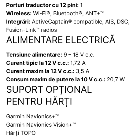
Porturi traductor cu 12 pini:
1
Wireless:
Wi-Fi®, Bluetooth®, ANT+™
Integrări:
ActiveCaptain® compatible, AIS, DSC,
Fusion-Link™ radios
ALIMENTARE ELECTRICĂ
Tensiune alimentare:
9 – 18 V c.c.
Curent tipic la 12 V c.c.:
1,72 A
Curent maxim la 12 V c.c.:
3,5 A
Consum maxim de putere la 10 V c.c.:
20,7 W
SUPORT OPȚIONAL
PENTRU HĂRȚI
Garmin Navionics+™
Garmin Navionics Vision+™
Hărți TOPO