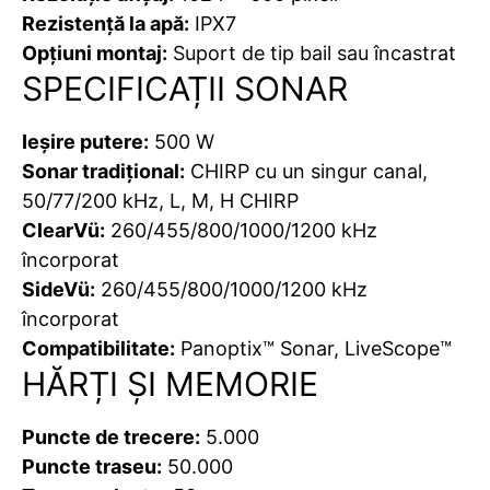
Rezistenţă la apă:
IPX7
Opțiuni montaj:
Suport de tip bail sau încastrat
SPECIFICAȚII SONAR
Ieșire putere:
500 W
Sonar tradițional:
CHIRP cu un singur canal,
50/77/200 kHz, L, M, H CHIRP
ClearVü:
260/455/800/1000/1200 kHz
încorporat
SideVü:
260/455/800/1000/1200 kHz
încorporat
Compatibilitate:
Panoptix™ Sonar, LiveScope™
HĂRȚI ȘI MEMORIE
Puncte de trecere:
5.000
Puncte traseu:
50.000