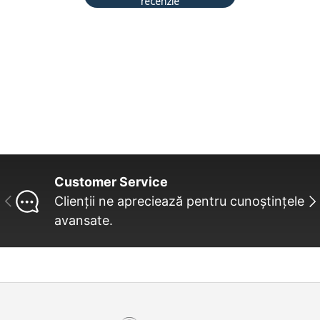
recenzie
Customer Service
INAINTE
UR
Clienții ne apreciează pentru cunoștințele
avansate.