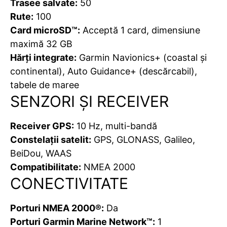
Trasee salvate:
50
Rute:
100
Card microSD™:
Acceptă 1 card, dimensiune
maximă 32 GB
Hărți integrate:
Garmin Navionics+ (coastal și
continental), Auto Guidance+ (descărcabil),
tabele de maree
SENZORI ȘI RECEIVER
Receiver GPS:
10 Hz, multi-bandă
Constelații satelit:
GPS, GLONASS, Galileo,
BeiDou, WAAS
Compatibilitate:
NMEA 2000
CONECTIVITATE
Porturi NMEA 2000®:
Da
Porturi Garmin Marine Network™:
1