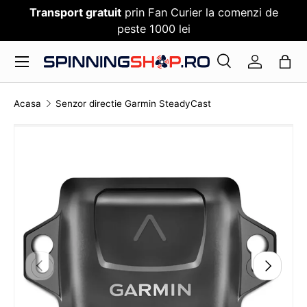
Transport gratuit
prin Fan Curier la comenzi de
SARI PESTE CONTENT
peste 1000 lei
Meniu
Cauta
Log in
Cauta
Cauta
Acasa
Senzor directie Garmin SteadyCast
TRANSLATION MISSING: RO.ACCESSIBILITY.SKI