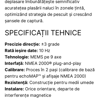
deplasare îmbunătățește semnificativ
acuratețea plasării naluci în zonele țintă,
optimizând strategia de pescuit și crescând
șansele de captură.
SPECIFICAȚII TEHNICE
Precizie direcție:
±3 grade
Rată ieșire date:
10 Hz
Tehnologie:
MEMS pe 9 axe
Interfață:
NMEA 2000® plug-and-play
Calibrare:
Proces în 2 pași (calibrare de bază
pentru echoMAP™ și afișaje NMEA 2000)
Rezistență:
Construcție pentru medii umede
Instalare:
Orice orientare, departe de
interferențe magnetice