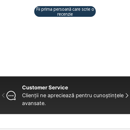
Fii prima persoană care scrie o
recenzie
Customer Service
INAINTE
UR
Clienții ne apreciează pentru cunoștințele
avansate.