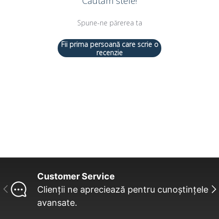
Căutăm stele!
Spune-ne părerea ta
Fii prima persoană care scrie o
recenzie
Customer Service
INAINTE
UR
Clienții ne apreciează pentru cunoștințele
avansate.