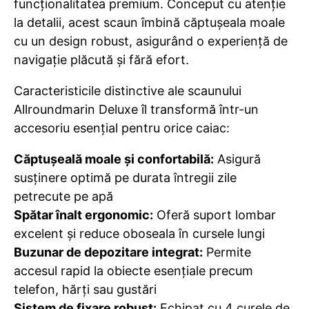
funcționalitatea premium. Conceput cu atenție
la detalii, acest scaun îmbină căptușeala moale
cu un design robust, asigurând o experiență de
navigație plăcută și fără efort.
Caracteristicile distinctive ale scaunului
Allroundmarin Deluxe îl transformă într-un
accesoriu esențial pentru orice caiac:
Căptușeală moale și confortabilă:
Asigură
susținere optimă pe durata întregii zile
petrecute pe apă
Spătar înalt ergonomic:
Oferă suport lombar
excelent și reduce oboseala în cursele lungi
Buzunar de depozitare integrat:
Permite
accesul rapid la obiecte esențiale precum
telefon, hărți sau gustări
Sistem de fixare robust:
Echipat cu 4 curele de