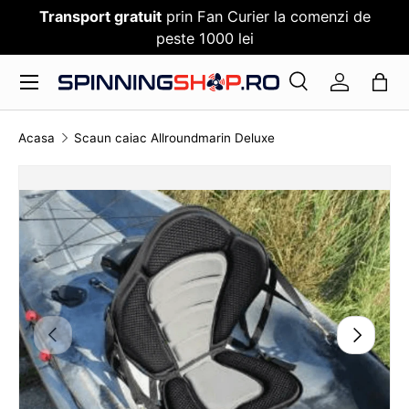
Transport gratuit
prin Fan Curier la comenzi de
SARI PESTE CONTENT
peste 1000 lei
Meniu
Cauta
Log in
Cauta
Cauta
Acasa
Scaun caiac Allroundmarin Deluxe
TRANSLATION MISSING: RO.ACCESSIBILITY.SKI