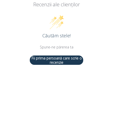
Recenzii ale clienților
Căutăm stele!
Spune-ne părerea ta
Fii prima persoană care scrie o
recenzie