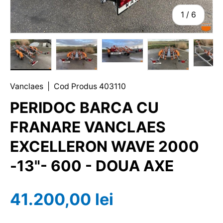
1
/
6
Vanclaes
|
Cod Produs
403110
PERIDOC BARCA CU
FRANARE VANCLAES
EXCELLERON WAVE 2000
-13"- 600 - DOUA AXE
41.200,00 lei