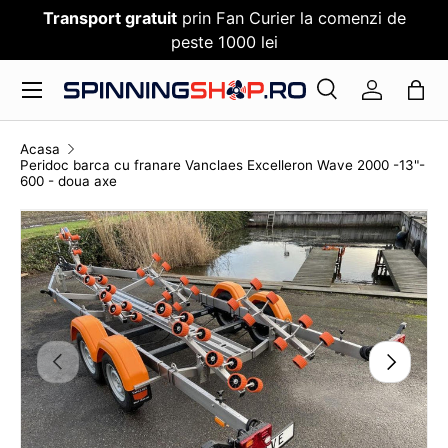
Transport gratuit
prin Fan Curier la comenzi de
SARI PESTE CONTENT
peste 1000 lei
Meniu
Cauta
Log in
Cauta
Cauta
Acasa
Peridoc barca cu franare Vanclaes Excelleron Wave 2000 -13"-
600 - doua axe
TRANSLATION MISSING: RO.ACCESSIBILITY.SKI