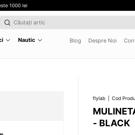
ste 1000 lei
Cauta
Cauta
ci
Nautic
Blog
Despre Noi
Con
flylab
|
Cod Prod
.SKIP_TO_PRODUCT_INFO
MULINETA
- BLACK