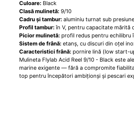
Culoare:
Black
Clasă mulinetă:
9/10
Cadru și tambur:
aluminiu turnat sub presiune
Profil tambur:
în V, pentru capacitate mărită d
Picior mulinetă:
profil redus pentru echilibru
Sistem de frână:
etanș, cu discuri din oțel ino
Caracteristici frână:
pornire lină (low start-u
Mulineta Flylab Acid Reel 9/10 - Black este al
marine exigente — fără a compromite fiabilita
top pentru începători ambiționși și pescari e