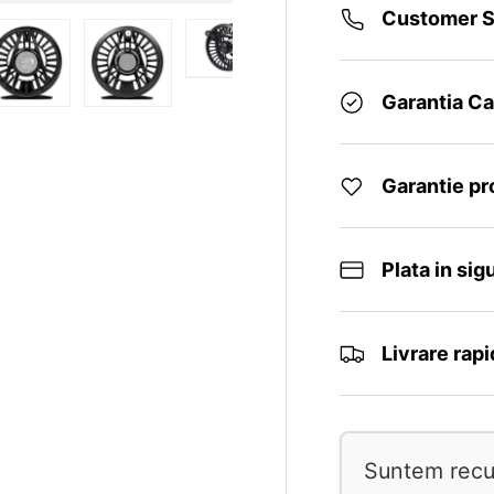
Customer S
Garantia Cal
Garantie p
Plata in sig
Livrare rap
Suntem recun