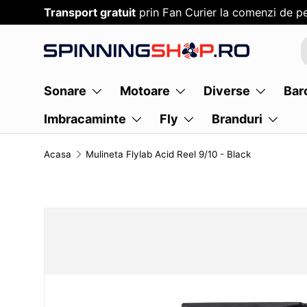
Transport gratuit
prin Fan Curier la comenzi de pe
SARI PESTE CONTENT
Sonare
Motoare
Diverse
Bar
Imbracaminte
Fly
Branduri
Acasa
Mulineta Flylab Acid Reel 9/10 - Black
TRANSLATION MISSING: RO.ACCESSIBILITY