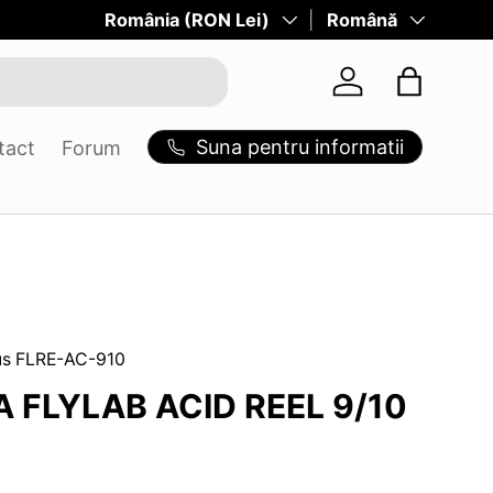
Tara/Regiune
România (RON Lei)
Limba
Română
Log in
Suna pentru informatii
tact
Forum
us
FLRE-AC-910
 FLYLAB ACID REEL 9/10