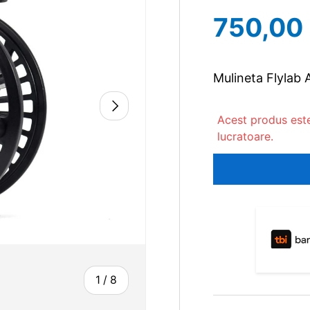
750,00 
Mulineta Flylab 
Acest produs este 
lucratoare.
1
/
8