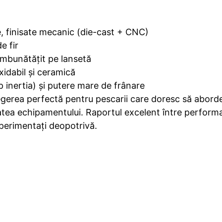
, finisate mecanic (die-cast + CNC)
e fir
 îmbunătățit pe lansetă
xidabil și ceramică
p inertia) și putere mare de frânare
egerea perfectă pentru pescarii care doresc să abordez
tea echipamentului. Raportul excelent între performa
xperimentați deopotrivă.