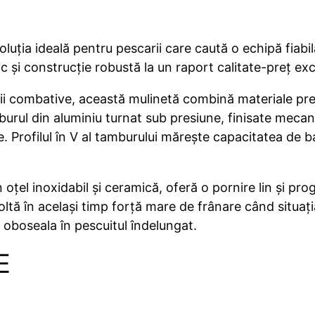
oluția ideală pentru pescarii care caută o echipă fiabi
c și construcție robustă la un raport calitate-preț exc
ii combative, această mulinetă combină materiale pre
rul din aluminiu turnat sub presiune, finisate mecan
. Profilul în V al tamburului mărește capacitatea de ba
oțel inoxidabil și ceramică, oferă o pornire lin și prog
zvoltă în același timp forță mare de frânare când situaț
 oboseala în pescuitul îndelungat.
E