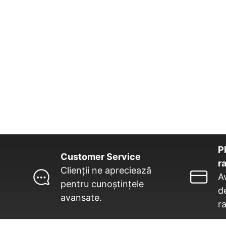
Pl
Customer Service
r
Clienții ne apreciează
A
pentru cunoștințele
de
avansate.
ra