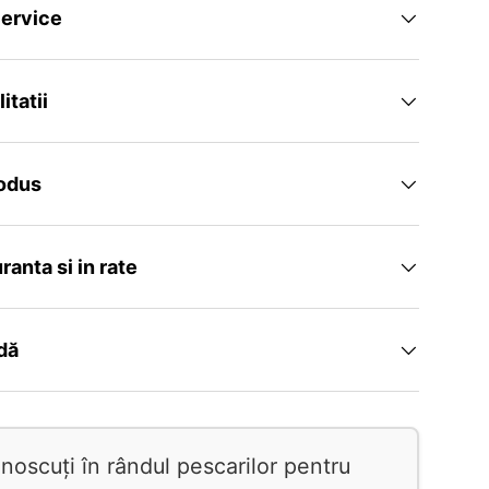
ervice
itatii
rodus
uranta si in rate
idă
oscuți în rândul pescarilor pentru