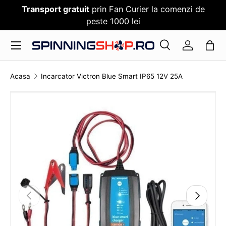
Transport gratuit
prin Fan Curier la comenzi de
SARI PESTE CONTENT
peste 1000 lei
Meniu
Cauta
Log in
Cauta
Cauta
Acasa
Incarcator Victron Blue Smart IP65 12V 25A
TRANSLATION MISSING: RO.ACCESSIBILITY.SKI