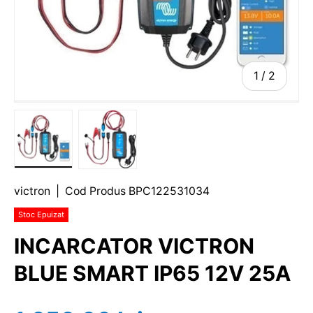
1
/
2
victron
|
Cod Produs
BPC122531034
Stoc Epuizat
INCARCATOR VICTRON
BLUE SMART IP65 12V 25A