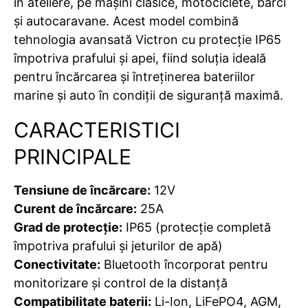
în ateliere, pe mașini clasice, motociclete, bărci
și autocaravane. Acest model combină
tehnologia avansată Victron cu protecție IP65
împotriva prafului și apei, fiind soluția ideală
pentru încărcarea și întreținerea bateriilor
marine și auto în condiții de siguranță maximă.
CARACTERISTICI
PRINCIPALE
Tensiune de încărcare:
12V
Curent de încărcare:
25A
Grad de protecție:
IP65 (protecție completă
împotriva prafului și jeturilor de apă)
Conectivitate:
Bluetooth încorporat pentru
monitorizare și control de la distanță
Compatibilitate baterii:
Li-Ion, LiFePO4, AGM,