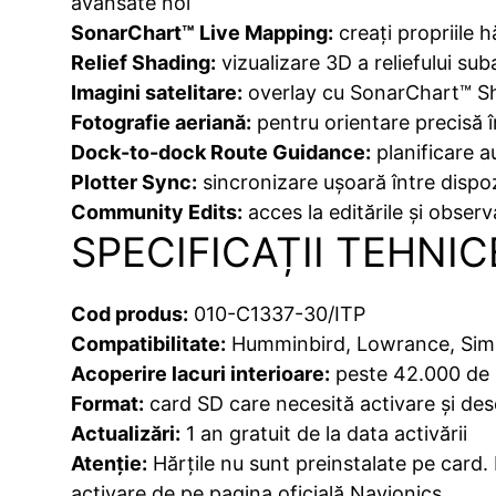
avansate noi
SonarChart™ Live Mapping:
creați propriile h
Relief Shading:
vizualizare 3D a reliefului sub
Imagini satelitare:
overlay cu SonarChart™ Sha
Fotografie aeriană:
pentru orientare precisă î
Dock-to-dock Route Guidance:
planificare a
Plotter Sync:
sincronizare ușoară între dispo
Community Edits:
acces la editările și observ
SPECIFICAȚII TEHNIC
Cod produs:
010-C1337-30/ITP
Compatibilitate:
Humminbird, Lowrance, Si
Acoperire lacuri interioare:
peste 42.000 de l
Format:
card SD care necesită activare și de
Actualizări:
1 an gratuit de la data activării
Atenție:
Hărțile nu sunt preinstalate pe card.
activare de pe pagina oficială Navionics.