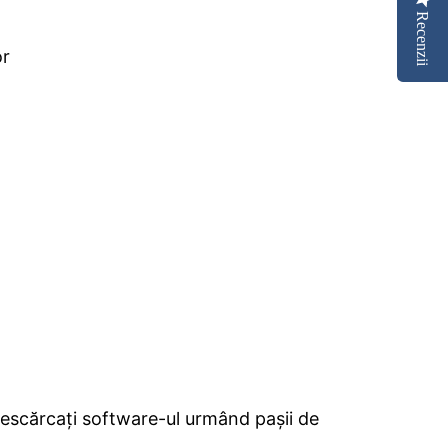
Recenzii
or
 descărcați software-ul urmând pașii de