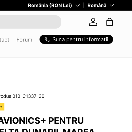
Tara/Regiune
România (RON Lei)
Limba
Română
Log in
Suna pentru informatii
tact
Forum
rodus
010-C1337-30
re
AVIONICS+ PENTRU