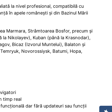
ată la nivel profesional, compatibilă cu
ță în apele românești și din Bazinul Mării
rea Marmara, Strâmtoarea Bosfor, precum și
nă la Nikolayev), Kuban (până la Krasnodar),
agov, Bicaz (Izvorul Muntelui), Balaton și
, Temryuk, Novorossiysk, Batumi, Hopa,
vigatori
n timp real
 funcțională dar fără updateuri sau funcții