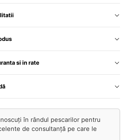
itatii
rodus
uranta si in rate
idă
oscuți în rândul pescarilor pentru
xcelente de consultanță pe care le