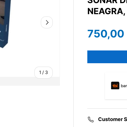
SONAR D
NEAGRA,
750,00 
1
/
3
Customer S