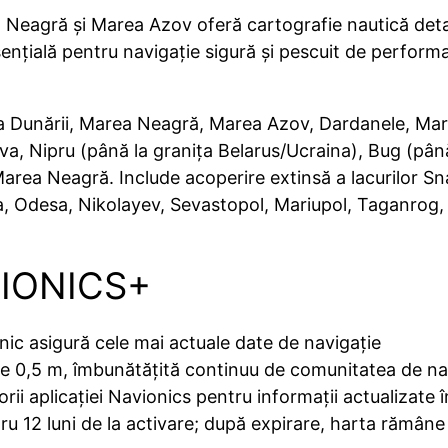
Neagră și Marea Azov oferă cartografie nautică detali
țială pentru navigație sigură și pescuit de performan
a Dunării, Marea Neagră, Marea Azov, Dardanele, Ma
Sava, Nipru (până la granița Belarus/Ucraina), Bug (pâ
Marea Neagră. Include acoperire extinsă a lacurilor Sn
ța, Odesa, Nikolayev, Sevastopol, Mariupol, Taganrog
VIONICS+
lnic asigură cele mai actuale date de navigație
de 0,5 m, îmbunătățită continuu de comunitatea de na
orii aplicației Navionics pentru informații actualizate î
ru 12 luni de la activare; după expirare, harta rămâne