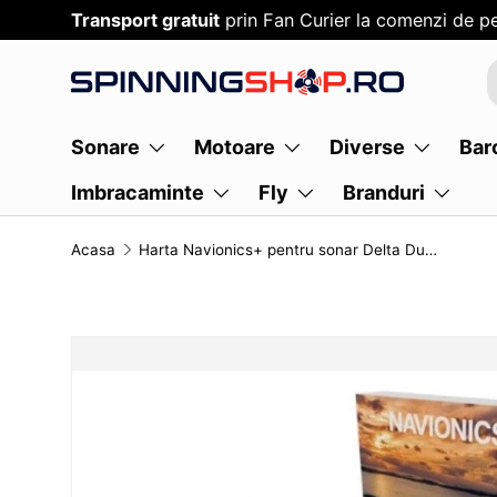
Transport gratuit
prin Fan Curier la comenzi de pe
SARI PESTE CONTENT
Sonare
Motoare
Diverse
Bar
Imbracaminte
Fly
Branduri
Acasa
Harta Navionics+ pentru sonar Delta Dunarii, Marea Neagra, Marea Azov
TRANSLATION MISSING: RO.ACCESSIBILITY