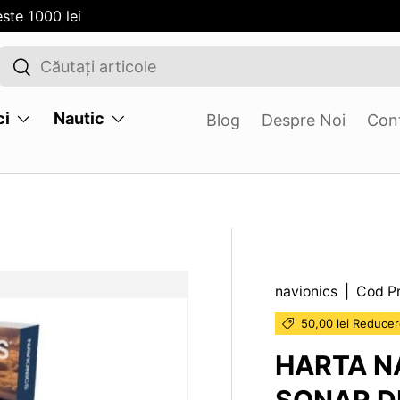
ste 1000 lei
Cauta
Cauta
ci
Nautic
Blog
Despre Noi
Con
navionics
|
Cod P
.SKIP_TO_PRODUCT_INFO
50,00 lei Reduce
HARTA N