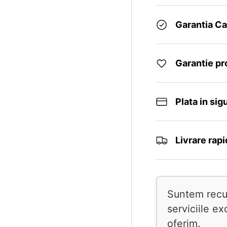
Garantia Cal
Garantie p
Plata in sig
Livrare rap
Suntem recun
serviciile e
oferim.