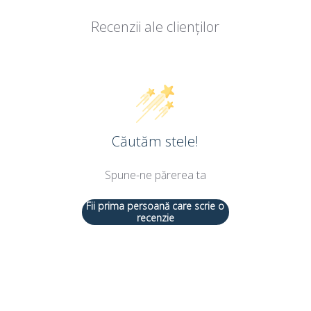
Recenzii ale clienților
Căutăm stele!
Spune-ne părerea ta
Fii prima persoană care scrie o
recenzie