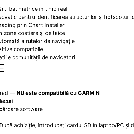
ărți batimetrice în timp real
acvatic pentru identificarea structurilor și hotspoturil
ding prin Chart Installer
n zone costiere și deltaice
utomată a rutelor de navigație
zitive compatibile
ațiile comunității de navigatori
E
mrad —
NU este compatibilă cu GARMIN
acuri
scărcare software
 După achiziție, introduceți cardul SD în laptop/PC și