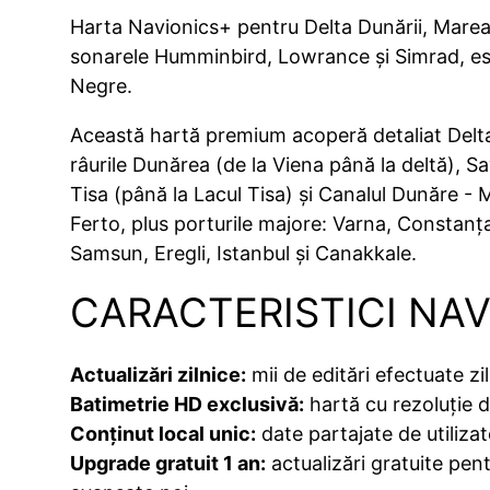
Harta Navionics+ pentru Delta Dunării, Marea 
sonarele Humminbird, Lowrance și Simrad, esen
Negre.
Această hartă premium acoperă detaliat Delt
râurile Dunărea (de la Viena până la deltă), 
Tisa (până la Lacul Tisa) și Canalul Dunăre - 
Ferto, plus porturile majore: Varna, Constan
Samsun, Eregli, Istanbul și Canakkale.
CARACTERISTICI NA
Actualizări zilnice:
mii de editări efectuate zi
Batimetrie HD exclusivă:
hartă cu rezoluție 
Conținut local unic:
date partajate de utilizat
Upgrade gratuit 1 an:
actualizări gratuite pent