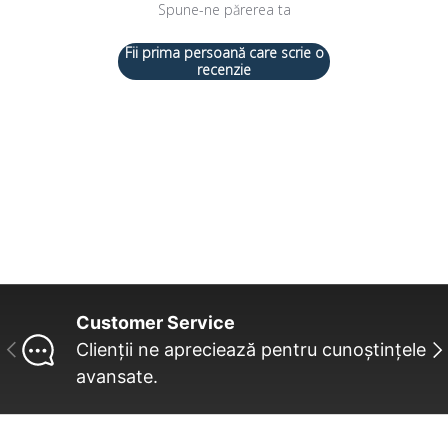
Spune-ne părerea ta
Fii prima persoană care scrie o
recenzie
Customer Service
INAINTE
UR
Clienții ne apreciează pentru cunoștințele
avansate.