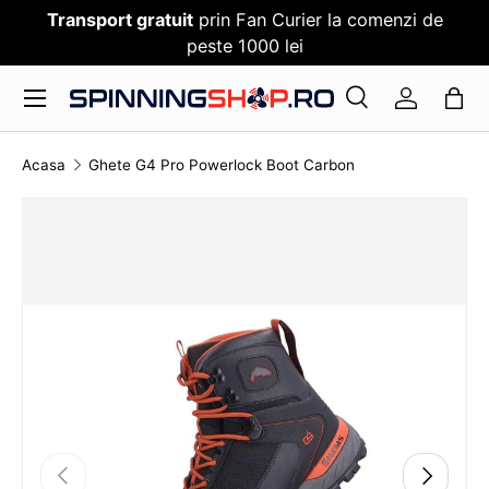
Transport gratuit
prin Fan Curier la comenzi de
SARI PESTE CONTENT
peste 1000 lei
Meniu
Cauta
Log in
Cauta
Cauta
Acasa
Ghete G4 Pro Powerlock Boot Carbon
TRANSLATION MISSING: RO.ACCESSIBILITY.SKI