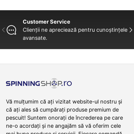
Customer Service
INAINTE
UR
Clienții ne apreciează pentru cunoștințele
avansate.
Vă mulțumim că ați vizitat website-ul nostru și
că ați ales să cumpărați produse premium de
pescuit! Suntem onorați de încrederea pe care
ne-o acordați și ne angajăm să vă oferim cele
mai bune produse și servicii. Fiecare comandă