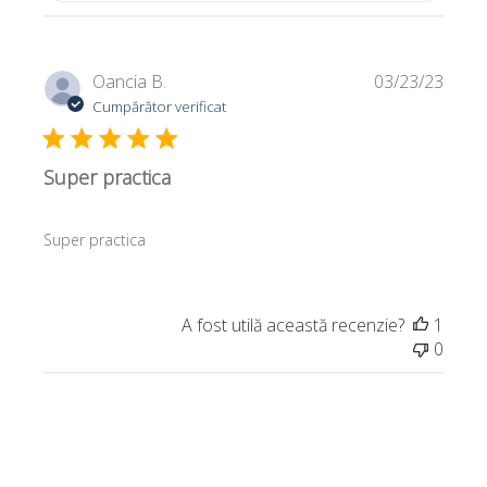
D
Oancia B.
03/23/23
a
Cumpărător verificat
t
a
Super practica
p
u
b
Super practica
l
i
c
ă
A fost utilă această recenzie?
1
r
0
i
i