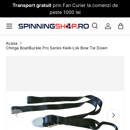
Transport gratuit
prin Fan Curier la comenzi de
SARI PESTE CONTENT
peste 1000 lei
Meniu
Cauta
Log in
Cauta
Cauta
Acasa
Chinga BoatBuckle Pro Series Kwik-Lok Bow Tie Down
TRANSLATION MISSING: RO.ACCESSIBILITY.SKI