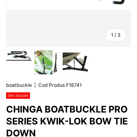
1
/
3
boatbuckle
|
Cod Produs
F18741
Stoc Epuizat
CHINGA BOATBUCKLE PRO
SERIES KWIK-LOK BOW TIE
DOWN