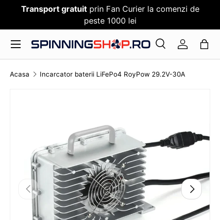
Transport gratuit
prin Fan Curier la comenzi de
SARI PESTE CONTENT
peste 1000 lei
Meniu
Cauta
Log in
Cauta
Cauta
Acasa
Incarcator baterii LiFePo4 RoyPow 29.2V-30A
TRANSLATION MISSING: RO.ACCESSIBILITY.SKI