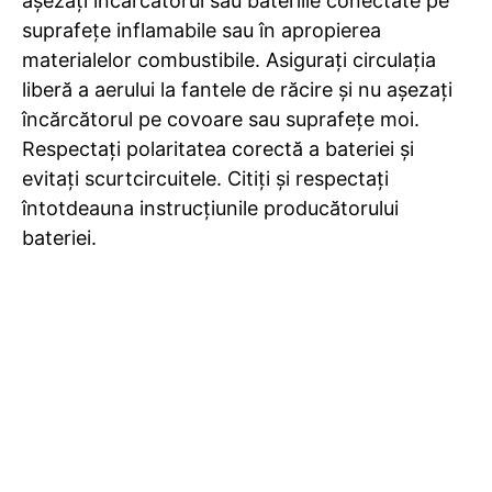
așezați încărcătorul sau bateriile conectate pe
suprafețe inflamabile sau în apropierea
materialelor combustibile. Asigurați circulația
liberă a aerului la fantele de răcire și nu așezați
încărcătorul pe covoare sau suprafețe moi.
Respectați polaritatea corectă a bateriei și
evitați scurtcircuitele. Citiți și respectați
întotdeauna instrucțiunile producătorului
bateriei.