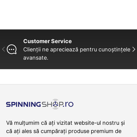
Customer Service
INAINTE
UR
Clienții ne apreciează pentru cunoștințele
avansate.
Vă mulțumim că ați vizitat website-ul nostru și
că ați ales să cumpărați produse premium de