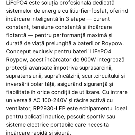
LiFePO4 este soluția profesională dedicată
sistemelor de energie cu litiu-fier-fosfat, oferind
încărcare inteligentă în 3 etape — curent
constant, tensiune constantă și încărcare
flotantă — pentru performanță maximă și
durată de viață prelungită a bateriilor Roypow.
Conceput exclusiv pentru baterii LiFePO4
Roypow, acest încărcător de 900W integrează
protecții avansate împotriva suprasarcinii,
supratensiunii, supraîncălzirii, scurtcircuitului și
inversării polarității, asigurând siguranță și
fiabilitate în orice condiții de utilizare. Cu intrare
universală AC 100-240V și răcire activă cu
ventilator, RP2930-LFP este echipamentul ideal
pentru aplicații nautice, pescuit sportiv sau
sisteme electrice portabile care necesită
încărcare rapidă și sigură.