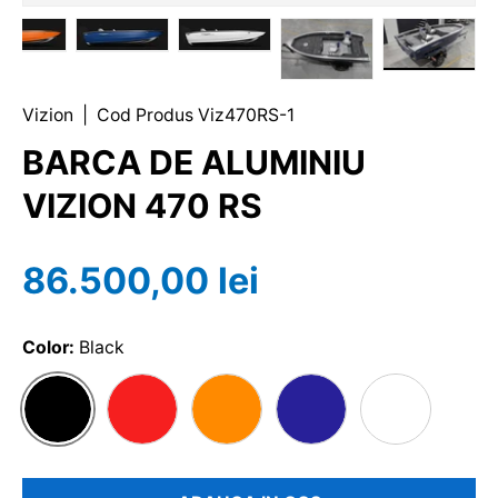
Vizion
|
Cod Produs
Viz470RS-1
BARCA DE ALUMINIU
VIZION 470 RS
86.500,00 lei
Color:
Black
BLACK
RED / SILVER
ORANGE
NAVY
WHITE