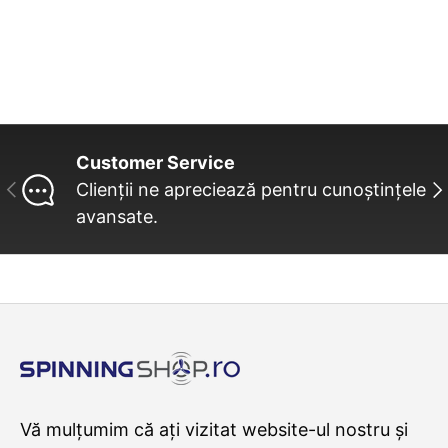
Customer Service
INAINTE
UR
Clienții ne apreciează pentru cunoștințele
avansate.
Vă mulțumim că ați vizitat website-ul nostru și