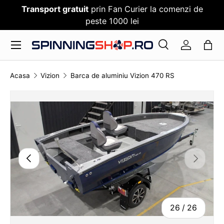
Transport gratuit
prin Fan Curier la comenzi de
SARI PESTE CONTENT
peste 1000 lei
Meniu
Cauta
Log in
Cauta
Cauta
Acasa
Vizion
Barca de aluminiu Vizion 470 RS
TRANSLATION MISSING: RO.ACCESSIBILITY.SKI
26
/
26