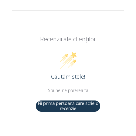
Recenzii ale clienților
Căutăm stele!
Spune-ne părerea ta
Fii prima persoană care scrie o
recenzie