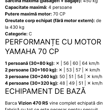
Sarcină maximă (pasageri + bagaje):
450 kg
Capacitate maximă:
4 persoane
Putere maximă motor:
70 CP
Greutate corp echipat (fără motor extern):
de
la 430 kg
Categorie:
С
PERFORMANȚE CU MOTOR
YAMAHA 70 CP
1 persoană (30+80 kg):
✕ | 56 | 60 | 64 km/h
2 persoane (30+160 kg):
✕ | 53 | 57 | ✕ km/h
3 persoane (30+240 kg):
50 | 51 | 54 | ✕ km/h
4 persoane (30+320 kg):
48 | 49 | 51 | ✕ km/h
ECHIPAMENT DE BAZĂ
Barca
Vizion 470 RS
vine complet echipată din
fabrică cu tot ce este necesar pentru pescuit