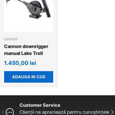
cannon
Cannon downrigger
manual Lake Troll
1.495,00 lei
ADAUGA IN COS
Customer Service
INAINTE
UR
Clienții ne apreciează pentru cunoștințele