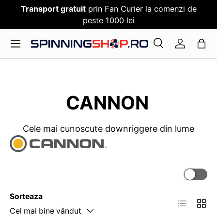
Transport gratuit
prin Fan Curier la comenzi de
SARI PESTE CONTENT
peste 1000 lei
Meniu
Cauta
Log in
Cauta
Cauta
CANNON
Cele mai cunoscute downriggere din lume
Sorteaza
Cel mai bine vândut