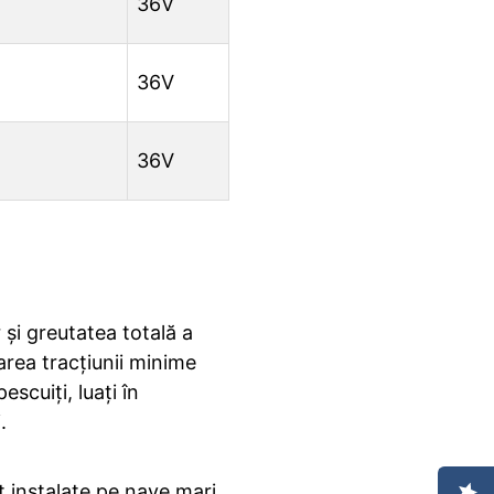
36V
36V
36V
și greutatea totală a
area tracțiunii minime
scuiți, luați în
.
 instalate pe nave mari.