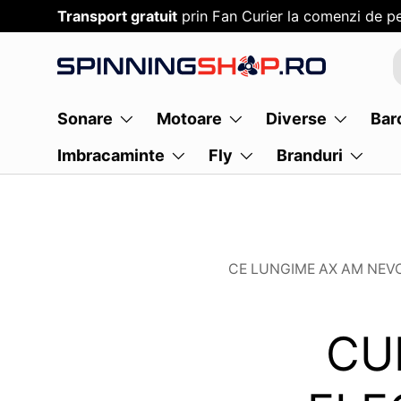
Transport gratuit
prin Fan Curier la comenzi de pe
SARI PESTE CONTENT
Sonare
Motoare
Diverse
Bar
Imbracaminte
Fly
Branduri
CE LUNGIME AX AM NEV
CU