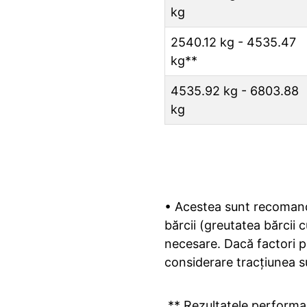
kg
2540.12 kg - 4535.47
kg**
4535.92 kg - 6803.88
kg
•
Acestea sunt recomandă
bărcii (greutatea bărcii
necesare. Dacă factori pr
considerare tracțiunea 
** Rezultatele performan