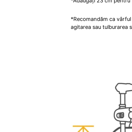
*Adăugați 23 cm pentru 
*Recomandăm ca vârful eli
agitarea sau tulburarea s