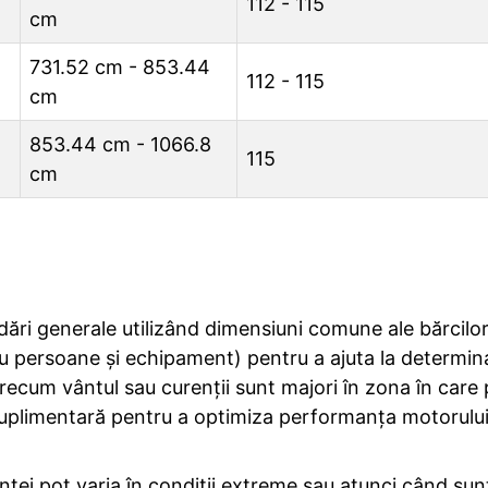
112 - 115
cm
731.52 cm - 853.44
112 - 115
cm
853.44 cm - 1066.8
115
cm
ri generale utilizând dimensiuni comune ale bărcilor 
 cu persoane și echipament) pentru a ajuta la determin
ecum vântul sau curenții sunt majori în zona în care pe
suplimentară pentru a optimiza performanța motorului
ței pot varia în condiții extreme sau atunci când sunt