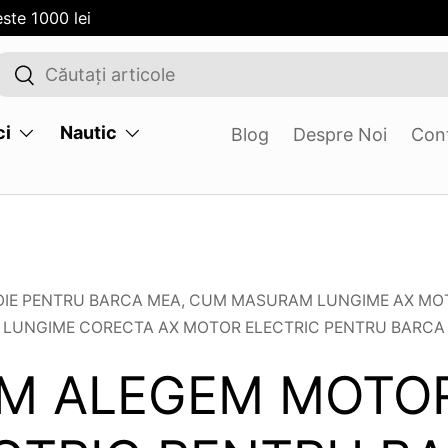
ste 1000 lei
Cauta
Cauta
ci
Nautic
Blog
Despre Noi
Con
OIE PENTRU BARCA MEA,
CUM MASURAM LUNGIME AX MOT
LUNGIME CORECTA AX MOTOR ELECTRIC PENTRU BARCA
M ALEGEM MOTO