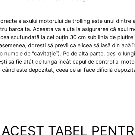
recte a axului motorului de trolling este unul dintre 
tru barca ta. Aceasta va ajuta la asigurarea că axul mo
cea scufundată la cel puțin 30 cm sub linia de plutire î
asemenea, dorești să previi ca elicea să iasă din apă î
b numele de “cavitație”). Pe de altă parte, deși o lun
ti să fie atât de lungă încât capul de control al motor
 când este depozitat, ceea ce ar face dificilă depozit
I ACEST TABEL PENTR