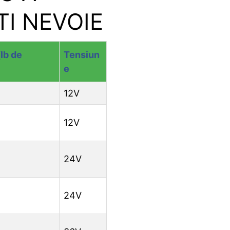
I NEVOIE
(lb de
Tensiun
e
12V
12V
24V
24V