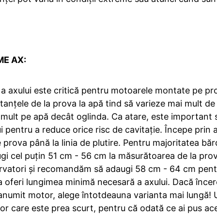
E AX:
e a axului este critică pentru motoarele montate pe p
anțele de la prova la apă tind să varieze mai mult de la
mult pe apă decât oglinda. Ca atare, este important să
 pentru a reduce orice risc de cavitație. Începe prin 
rova până la linia de plutire. Pentru majoritatea bărc
 cel puțin 51 cm - 56 cm la măsurătoarea de la prova
vatori și recomandăm să adaugi 58 cm - 64 cm pentru
a oferi lungimea minimă necesară a axului. Dacă încerc
anumit motor, alege întotdeauna varianta mai lungă! Ul
or care este prea scurt, pentru că odată ce ai pus ace