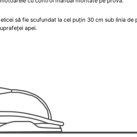
motoarele cu control manual montate pe prova.
cei să fie scufundat la cel puțin 30 cm sub linia de p
uprafeței apei.