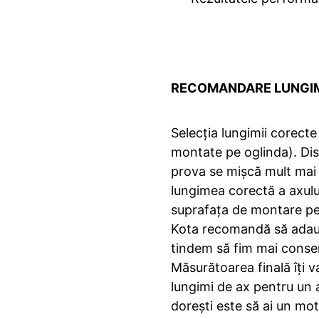
RECOMANDARE LUNGIM
Selecția lungimii corect
montate pe oglinda). Dist
prova se mișcă mult mai 
lungimea corectă a axului
suprafața de montare pe p
Kota recomandă să adaugi
tindem să fim mai conser
Măsurătoarea finală îți v
lungimi de ax pentru un 
dorești este să ai un mot