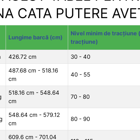
A CATA PUTERE AVET
Nivel minim de tracțiune 
Lungime barcă (cm)
tracțiune)
n
426.72 cm
30 - 40
487.68 cm - 518.16
40 - 55
cm
518.16 cm - 548.64
g
70 - 80
cm
548.64 cm - 579.12
g
80 - 90
cm
609.6 cm - 701.04