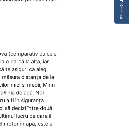
Recenzii
rova (comparativ cu cele
 o barcă la alta, iar
 te asiguri că alegi
a măsura distanța de la
ilor mici și medii, Minn
/linia de apă. Noi
 a fi în siguranță.
i să decizi între două
timul lucru pe care îl
l motor în apă, este al