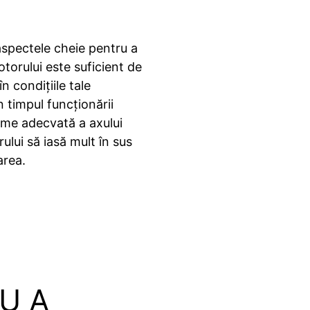
aspectele cheie pentru a
torului este suficient de
n condițiile tale
n timpul funcționării
gime adecvată a axului
ului să iasă mult în sus
area.
U A