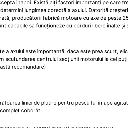
cepta înapoi. Există alți factori importanți pe care treb
determini lungimea corectă a axului. Datorită creșteri
ărată, producătorii fabrică motoare cu axe de peste 2
 capabile să funcționeze cu borduri libere înalte și s
te a axului este importantă; dacă este prea scurt, elic
cufundarea centrului secțiunii motorului la cel puți
ceastă recomandare)
ătoarea liniei de plutire pentru pescuitul în ape agit
 complet coborât.