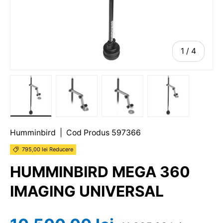
1
/
4
Humminbird
|
Cod Produs
597366
795,00 lei Reducere
HUMMINBIRD MEGA 360
IMAGING UNIVERSAL