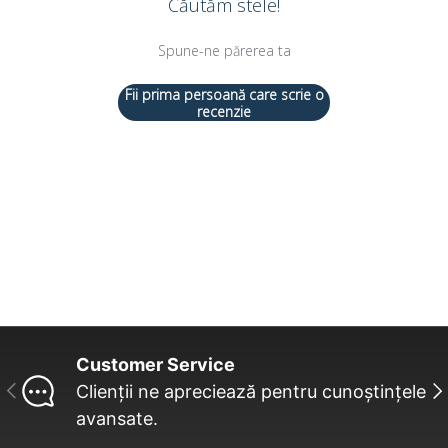
Căutăm stele!
Spune-ne părerea ta
Fii prima persoană care scrie o
recenzie
Customer Service
INAINTE
UR
Clienții ne apreciează pentru cunoștințele
avansate.