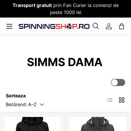
Transport gratuit
prin Fan Curier la comenzi de
SARI PESTE CONTENT
peste 1000 lei
Meniu
Cauta
Log in
Cauta
Cauta
SIMMS DAMA
Sorteaza
Betűrend: A–Z