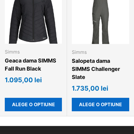
Simms
Simms
Geaca dama SIMMS
Salopeta dama
Fall Run Black
SIMMS Challenger
Slate
1.095,00 lei
1.735,00 lei
ALEGE O OPTIUNE
ALEGE O OPTIUNE