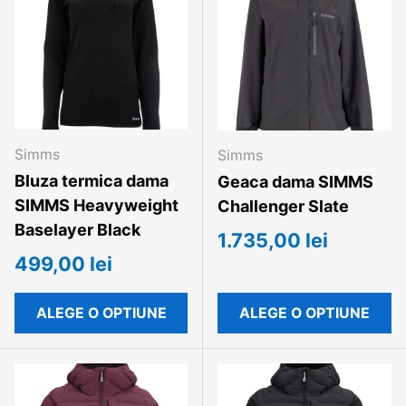
Simms
Simms
Bluza termica dama
Geaca dama SIMMS
SIMMS Heavyweight
Challenger Slate
Baselayer Black
1.735,00 lei
499,00 lei
ALEGE O OPTIUNE
ALEGE O OPTIUNE