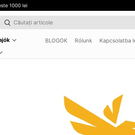
ste 1000 lei
Cauta
Cauta
ajók
BLOGOK
Rólunk
Kapcsolatba l