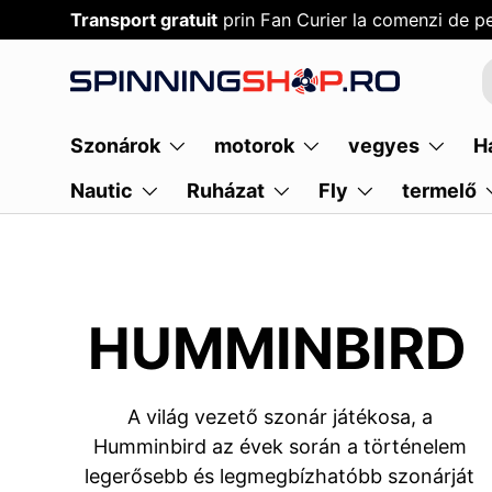
Transport gratuit
prin Fan Curier la comenzi de pe
SARI PESTE CONTENT
Szonárok
motorok
vegyes
H
Nautic
Ruházat
Fly
termelő
HUMMINBIRD
A világ vezető szonár játékosa, a
Humminbird az évek során a történelem
legerősebb és legmegbízhatóbb szonárját