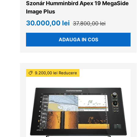
Szonár Humminbird Apex 19 MegaSide
Image Plus
30.000,00 lei
37.800,00 lei
ADAUGA IN COS
9.200,00 lei Reducere