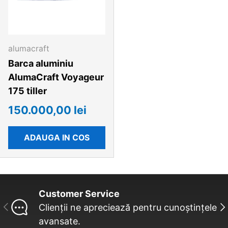
alumacraft
Barca aluminiu
AlumaCraft Voyageur
175 tiller
150.000,00 lei
ADAUGA IN COS
Customer Service
INAINTE
UR
Clienții ne apreciează pentru cunoștințele
avansate.