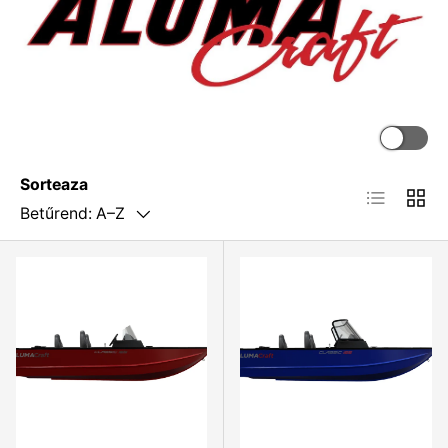
Sorteaza
Betűrend: A–Z