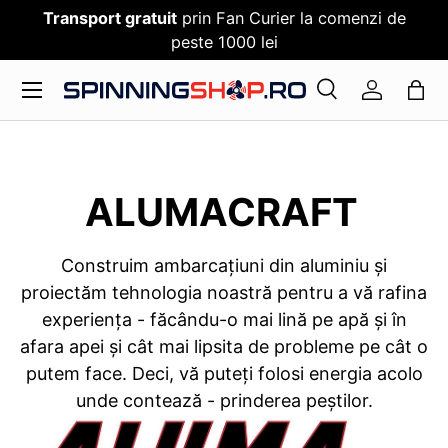
Transport gratuit
prin Fan Curier la comenzi de
SARI PESTE CONTENT
peste 1000 lei
Meniu
Cauta
Log in
Cauta
Cauta
ALUMACRAFT
Construim ambarcațiuni din aluminiu și
proiectăm tehnologia noastră pentru a vă rafina
experiența - făcându-o mai lină pe apă și în
afara apei și cât mai lipsita de probleme pe cât o
putem face. Deci, vă puteți folosi energia acolo
unde contează - prinderea peștilor.